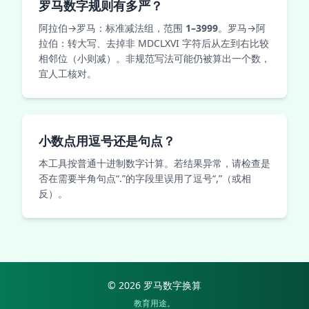
罗马数字规则有多严？
阿拉伯→罗马：标准减法组，范围
1–3999
。罗马→阿
拉伯：转大写、去掉非 MDCLXVI 字符后从左到右比较
相邻位（小则减）。非规范写法可能仍被算出一个数，
宜人工核对。
小数点用逗号还是句点？
本工具按普通十进制数字计算。若结果异常，请检查是
否在需要半角句点“.”的字段里误用了逗号“,”（或相
反）。
© 2026 罗马数字换算
教育用途。