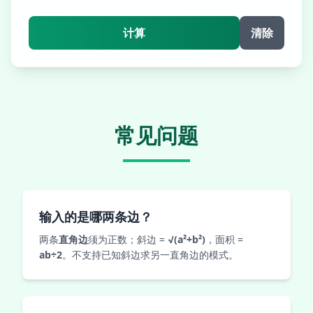
计算
清除
常见问题
输入的是哪两条边？
两条
直角边
须为正数；斜边 =
√(a²+b²)
，面积 =
ab÷2
。不支持已知斜边求另一直角边的模式。