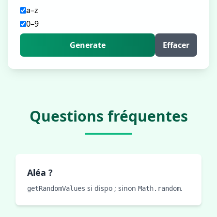
a–z
0–9
Generate
Effacer
Questions fréquentes
Aléa ?
si dispo ; sinon
.
getRandomValues
Math.random