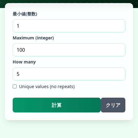
最小値(整数)
Maximum (integer)
How many
Unique values (no repeats)
計算
クリア