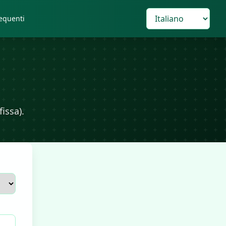
equenti
issa).