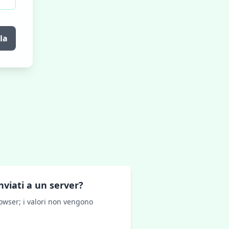
la
nviati a un server?
rowser; i valori non vengono