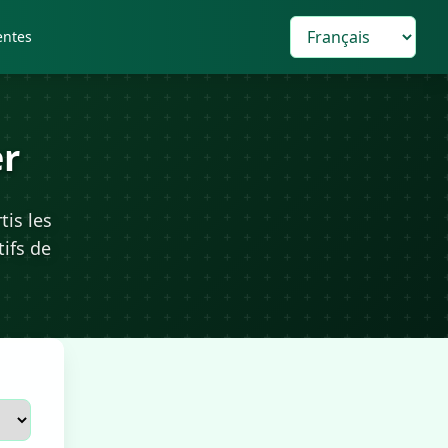
entes
er
tis les
tifs de