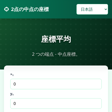
2点の中点の座標
座標平均
2 つの端点 - 中点座標。
×₁
y₁