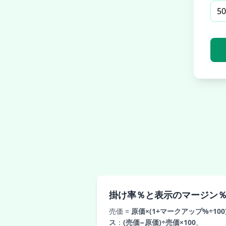
掛け率％と表示のマージン
売価 =
原価×(1+マークアップ%÷100
ス
：
(売価−原価)÷売価×100
。