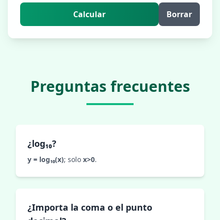
Calcular
Borrar
Preguntas frecuentes
¿log₁₀?
y = log₁₀(x)
; solo
x>0
.
¿Importa la coma o el punto