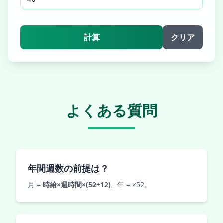
計算
クリア
よくある質問
年間週数の前提は？
月 =
時給×週時間×(52÷12)
、年 = ×52。