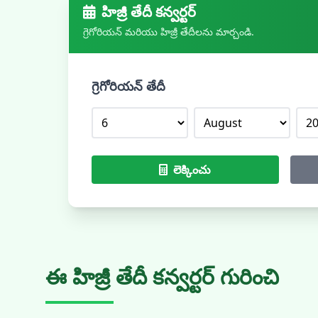
హిజ్రీ తేదీ కన్వర్టర్
గ్రెగోరియన్ మరియు హిజ్రీ తేదీలను మార్చండి.
గ్రెగోరియన్ తేదీ
లెక్కించు
ఈ హిజ్రీ తేదీ కన్వర్టర్ గురించి