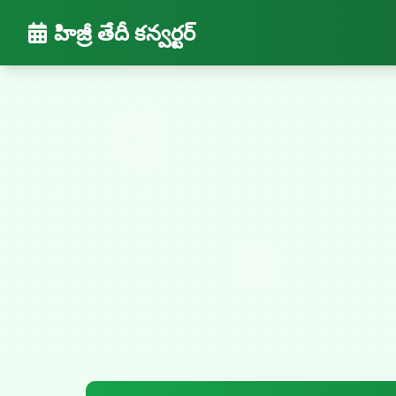
హిజ్రీ తేదీ కన్వర్టర్