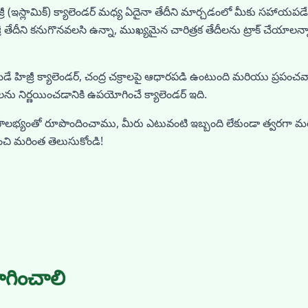
ియు హిజ్రీ (ఇస్లామిక్) క్యాలెండర్ మధ్య ఏదైనా తేదీని మార్చడంలో మీకు 
ీని కనుగొనవలసి ఉన్నా, ముఖ్యమైన చారిత్రక తేదీలను ట్రాక్ చేయాలన్నా ల
డే హిజ్రీ క్యాలెండర్, చంద్ర చక్రాలపై ఆధారపడి ఉంటుంది మరియు ప్రపంచవ్యా
నిర్ణయించడానికి ఉపయోగించే క్యాలెండర్ ఇది.
యంతో రూపొందించాము, మీరు ఎటువంటి ఇబ్బంది లేకుండా త్వరగా మరియు 
ించి మరింత తెలుసుకోండి!
ోగించాలి