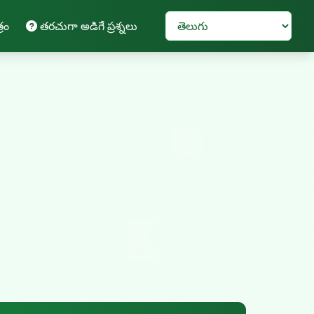
రం
తరచుగా అడిగే ప్రశ్నలు