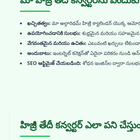
ఖచ్చితత్వం:
మా అల్గారిథమ్ హిజ్రీ క్యాలెండర్ యొక్క ఆమోది
ఉపయోగించడానికి సులభం:
శుభ్రమైన మరియు సహజమైన ఇంటర్
వేగవంతమైన మరియు ఉచితం:
ఎటువంటి ఖర్చులు లేకుండా
అందుబాటు:
ఇంటర్నెట్ కనెక్షన్‌తో ఏదైనా పరికరం నుండి ఆ
SEO ఆప్టిమైజ్ చేయబడింది:
శోధన ఇంజిన్‌ల ద్వారా సులభం
హిజ్రీ తేదీ కన్వర్టర్ ఎలా పని చేస్తు