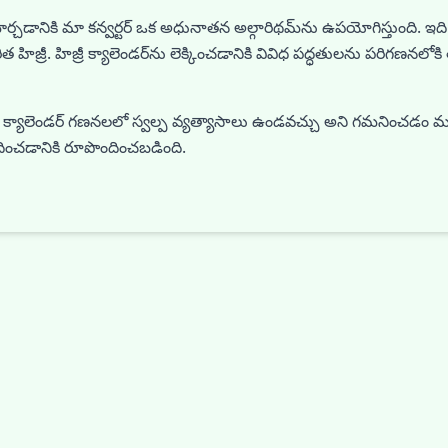
ా మార్చడానికి మా కన్వర్టర్ ఒక అధునాతన అల్గారిథమ్‌ను ఉపయోగిస్తుంది. ఇ
జ్రీ. హిజ్రీ క్యాలెండర్‌ను లెక్కించడానికి వివిధ పద్ధతులను పరిగణనలోకి త
్రీ క్యాలెండర్ గణనలలో స్వల్ప వ్యత్యాసాలు ఉండవచ్చు అని గమనించడం
ంచడానికి రూపొందించబడింది.