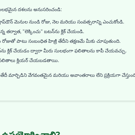
ి సులభమైన దశలను అనుసరించండి:
డ్రాప్‌డౌన్ మెనుల నుండి రోజు, నెల మరియు సంవత్సరాన్ని ఎంచుకోండి.
్న తర్వాత, "లెక్కించు" బటన్‌ను క్లిక్ చేయండి.
యు రోజుతో పాటు సంబంధిత హిజ్రీ తేదీని తక్షణమే మీకు చూపుతుంది.
ను క్లిక్ చేయడం ద్వారా మీరు సులభంగా ఫలితాలను కాపీ చేయవచ్చు.
ియు ఫలితాలు క్లియర్ చేయబడతాయి.
దీ మార్పిడిని వేగవంతమైన మరియు అవాంతరాలు లేని ప్రక్రియగా చేస్తుంద
దుకు ఉపయోగించాలి?