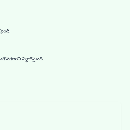
తుంది.
గలరని నిర్ధారిస్తుంది.