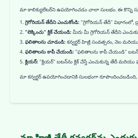
మా కాలిక్యులేటర్‌ని ఉపయోగించడం చాలా సులభం. ఈ కొన్న
గ్రెగోరియన్ తేదీని ఎంచుకోండి:
"గ్రెగోరియన్ తేదీ" విభాగంలో, 
"లెక్కించు" క్లిక్ చేయండి:
మీరు మీ గ్రెగోరియన్ తేదీని ఎంచుకున
ఫలితాలను చూడండి:
కన్వర్టర్ హిజ్రీ సంవత్సరం, నెల మరి
ఫలితాలను కాపీ చేయండి:
"ఫలితాలను కాపీ చేయండి" బటన్‌
క్లియర్:
"క్లియర్" బటన్‌ను క్లిక్ చేస్తే ఎంచుకున్న తేదీ మర
మా కన్వర్టర్ ఉపయోగించడానికి సులభంగా రూపొందించబడింది, తే
మా హిజ్రీ తేదీ కన్వర్టర్‌ను ఎం