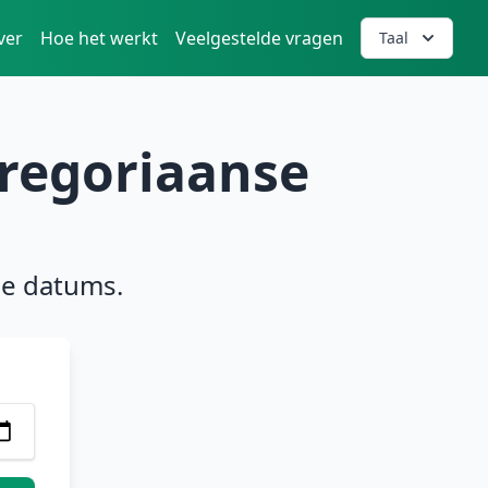
ver
Hoe het werkt
Veelgestelde vragen
Taal
regoriaanse
se datums.