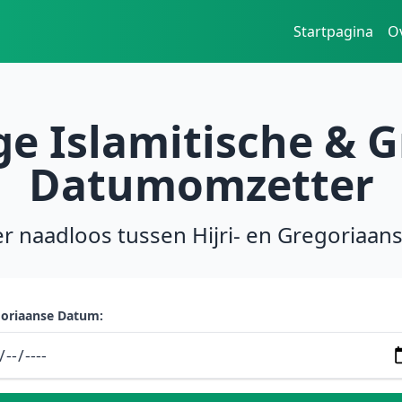
Startpagina
O
e Islamitische & G
Datumomzetter
r naadloos tussen Hijri- en Gregoriaan
oriaanse Datum: