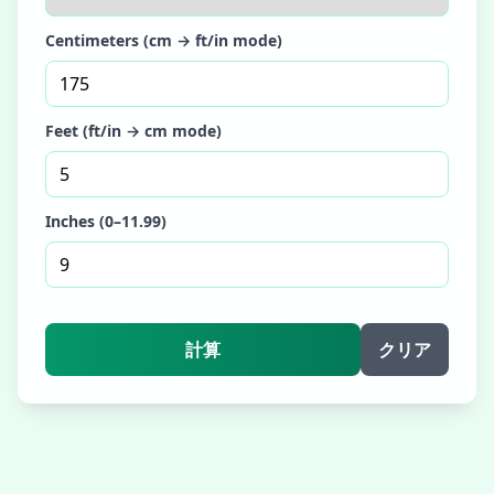
Centimeters (cm → ft/in mode)
Feet (ft/in → cm mode)
Inches (0–11.99)
計算
クリア