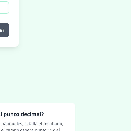
ar
l punto decimal?
habituales; si falla el resultado,
 el campo espera punto “.” o al