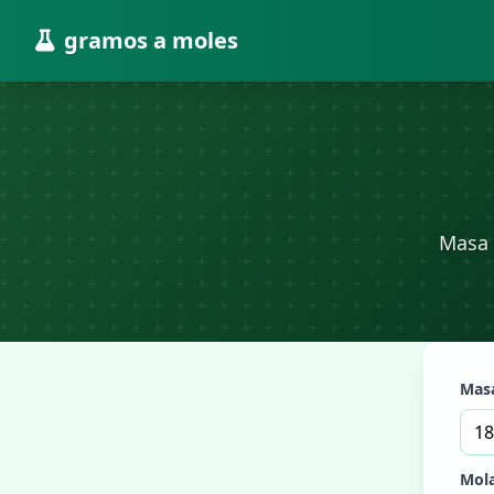
gramos a moles
Masa 
Mas
Mola