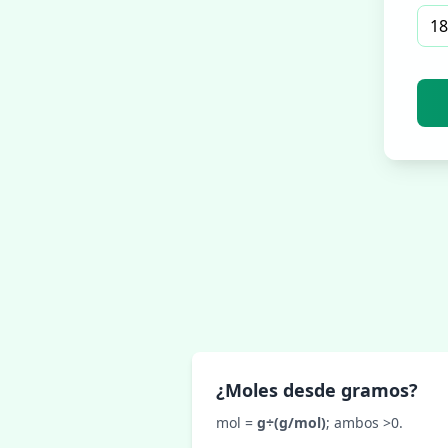
¿Moles desde gramos?
mol =
g÷(g/mol)
; ambos >0.