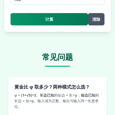
计算
清除
常见问题
黄金比 φ 取多少？两种模式怎么选？
φ =
(1+√5)÷2
。
长边已知
则短边 = 长÷φ；
短边已知
则
长边 = 短×φ。输入须为正数，输出与输入同一长度单
位。