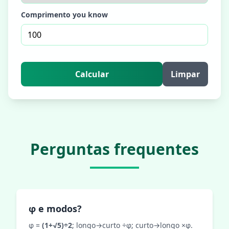
Comprimento you know
Calcular
Limpar
Perguntas frequentes
φ e modos?
φ =
(1+√5)÷2
; longo→curto ÷φ; curto→longo ×φ.