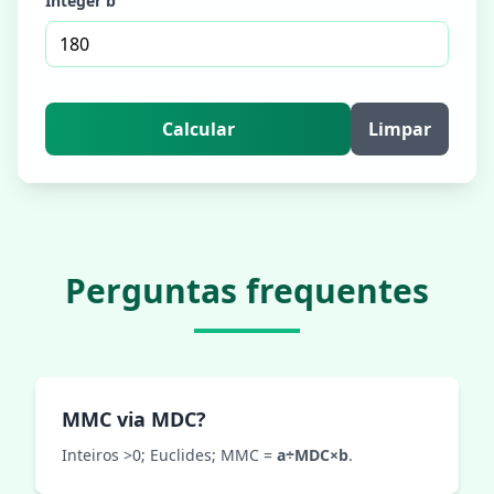
Integer b
Calcular
Limpar
Perguntas frequentes
MMC via MDC?
Inteiros >0; Euclides; MMC =
a÷MDC×b
.