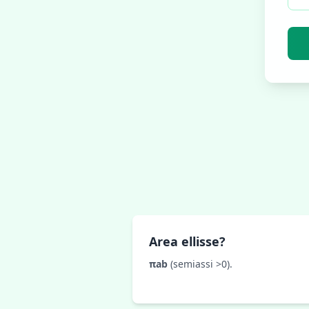
Area ellisse?
πab
(semiassi >0).