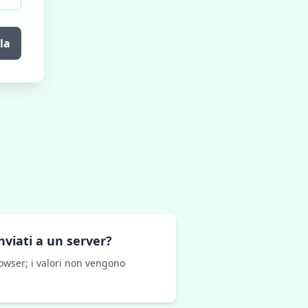
la
nviati a un server?
rowser; i valori non vengono