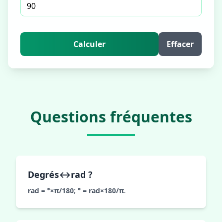
Calculer
Effacer
Questions fréquentes
Degrés↔rad ?
rad = °×π/180
;
° = rad×180/π
.