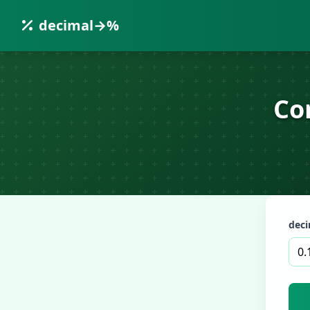
decimal→%
Co
deci