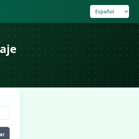
aje
ar