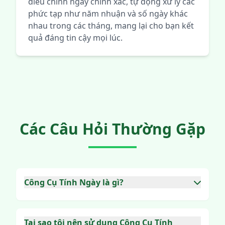
điều chỉnh ngày chính xác, tự động xử lý các
phức tạp như năm nhuận và số ngày khác
nhau trong các tháng, mang lại cho bạn kết
quả đáng tin cậy mọi lúc.
Các Câu Hỏi Thường Gặp
Công Cụ Tính Ngày là gì?
Công Cụ Tính Ngày là một công cụ trực tuyến
tiện lợi được thiết kế để giúp bạn dễ dàng
cộng hoặc trừ năm, tháng, tuần hoặc ngày từ
Tại sao tôi nên sử dụng Công Cụ Tính