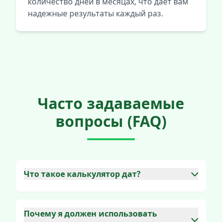
количество дней в месяцах, что дает вам
надежные результаты каждый раз.
Часто задаваемые
вопросы (FAQ)
Что такое калькулятор дат?
Калькулятор дат — это удобный онлайн-
инструмент, разработанный для того,
чтобы помочь вам легко добавлять и
Почему я должен использовать