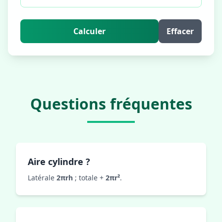
Calculer
Effacer
Questions fréquentes
Aire cylindre ?
Latérale
2πrh
; totale +
2πr²
.