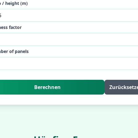
 / height (m)
ness factor
er of panels
Berechnen
Zurücksetz