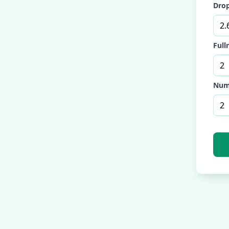
Drop
Full
Numb