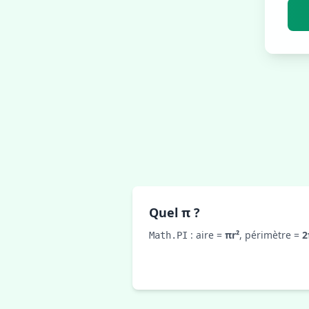
Quel π ?
: aire =
πr²
, périmètre =
2
Math.PI