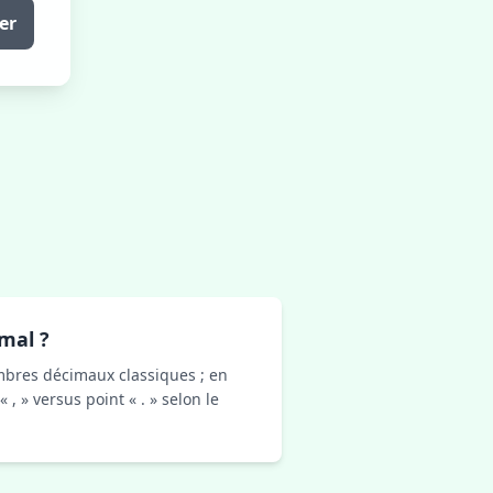
er
imal ?
ombres décimaux classiques ; en
« , » versus point « . » selon le