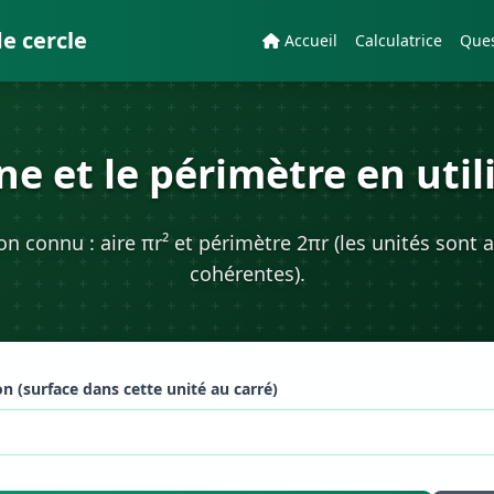
de cercle
Accueil
Calculatrice
Ques
ne et le périmètre en util
n connu : aire πr² et périmètre 2πr (les unités sont 
cohérentes).
n (surface dans cette unité au carré)