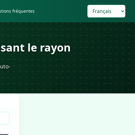
tions fréquentes
isant le rayon
auto-