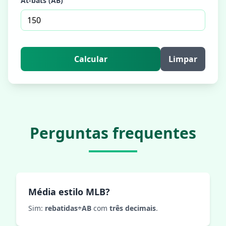
At-bats (AB)
Calcular
Limpar
Perguntas frequentes
Média estilo MLB?
Sim:
rebatidas÷AB
com
três decimais
.