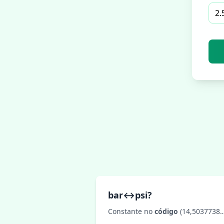
bar↔psi?
Constante no
código
(14,5037738…