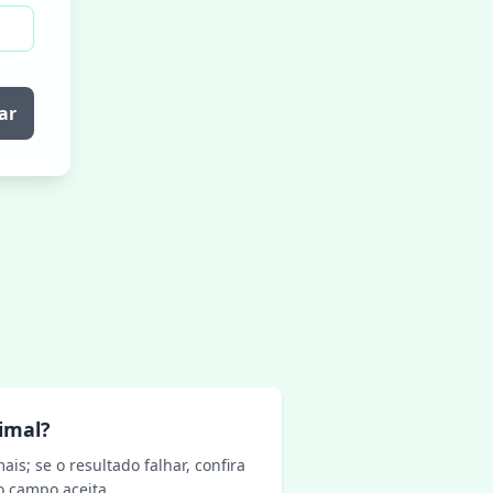
ar
imal?
s; se o resultado falhar, confira
o campo aceita.