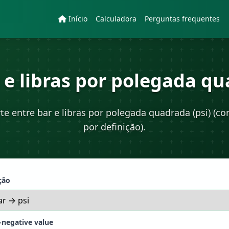
Início
Calculadora
Perguntas frequentes
 e libras por polegada q
te entre bar e libras por polegada quadrada (psi) (co
por definição).
ção
negative value