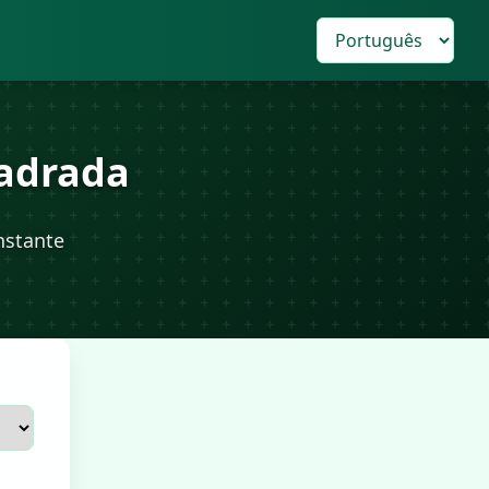
uadrada
nstante