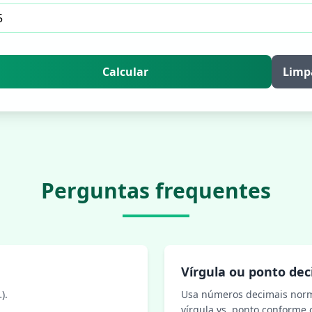
Calcular
Limp
Perguntas frequentes
Vírgula ou ponto dec
).
Usa números decimais normai
vírgula vs. ponto conforme 