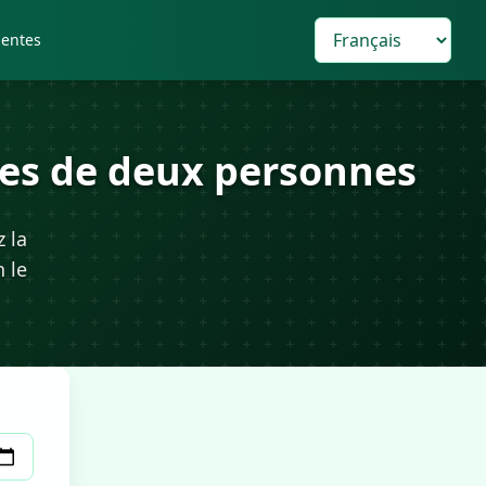
uentes
ires de deux personnes
 la
n le