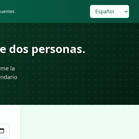
cuentes
de dos personas.
ime la
endario