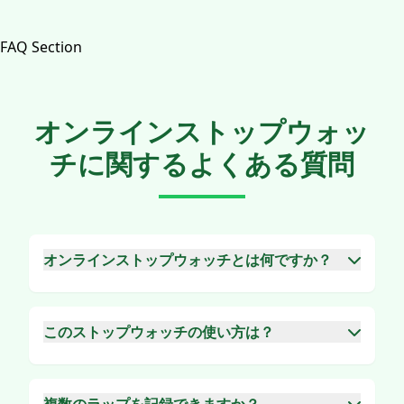
FAQ Section
オンラインストップウォッ
チに関するよくある質問
オンラインストップウォッチとは何ですか？
オンラインストップウォッチは、ミリ秒（小数点
以下3桁）の精度で時間を測定するように設計さ
れた精密な時間測定ツールです。
このストップウォッチの使い方は？
「開始」ボタンをクリックするだけでタイマーが
開始されます。「一時停止」をクリックすると一